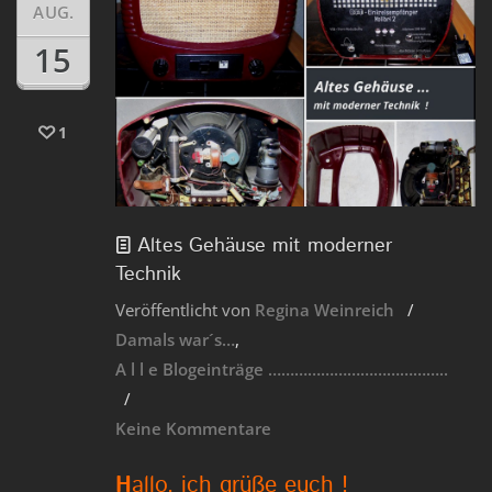
AUG.
15
1
Altes Gehäuse mit moderner
Technik
Veröffentlicht von
Regina Weinreich
Damals war´s…
A l l e Blogeinträge …………………………………..
Keine Kommentare
H
allo, ich grüße euch !