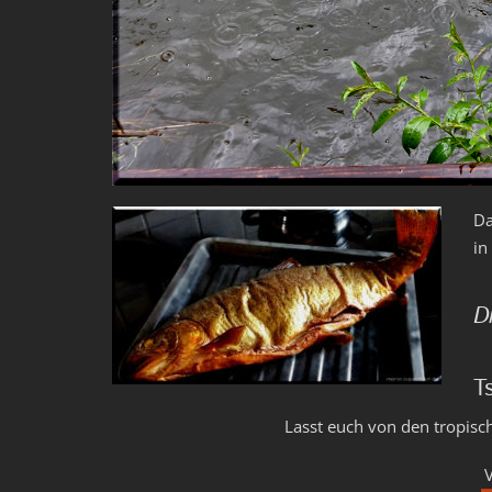
Da
in
D
T
Lasst euch von den tropisc
V