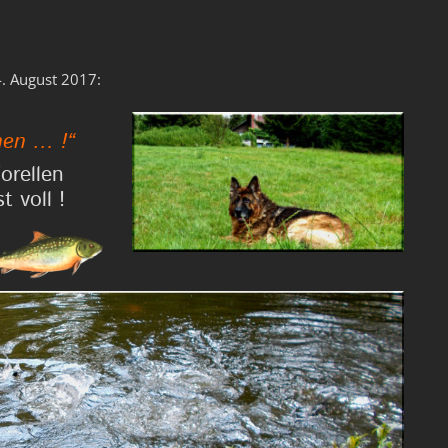
. August 2017:
hen … !“
orellen
 voll !